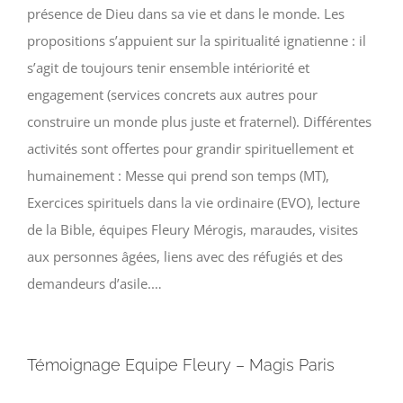
Faire un don
présence de Dieu dans sa vie et dans le monde. Les
propositions s’appuient sur la spiritualité ignatienne : il
Magis Paris
s’agit de toujours tenir ensemble intériorité et
engagement (services concrets aux autres pour
Cowork Magis
construire un monde plus juste et fraternel). Différentes
activités sont offertes pour grandir spirituellement et
JRS France
humainement : Messe qui prend son temps (MT),
Exercices spirituels dans la vie ordinaire (EVO), lecture
de la Bible, équipes Fleury Mérogis, maraudes, visites
Réseau Magis
aux personnes âgées, liens avec des réfugiés et des
demandeurs d’asile.…
Rechercher
Témoignage Equipe Fleury – Magis Paris