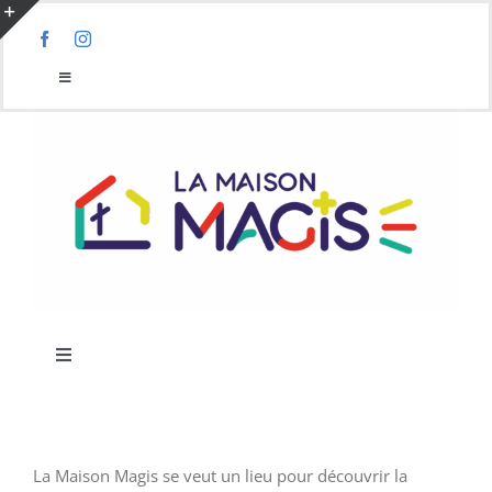
Skip
to
Toggle
content
Sliding
Toggle
Navigation
Bar
Accueil
Area
Qui sommes-nous ?
Agenda
Actualités
Toggle
Navigation
Accueil
Infos pratiques
La Maison Magis se veut un lieu pour découvrir la
Activités Maison