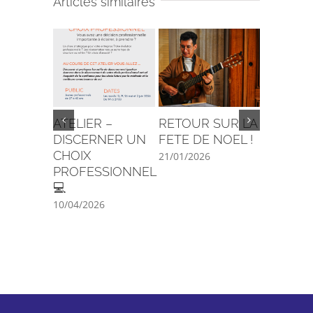
Articles similaires
ATELIER –
RETOUR SUR LA
C’est la 
DISCERNER UN
FETE DE NOEL !
29/08/202
CHOIX
21/01/2026
PROFESSIONNEL
💻
10/04/2026