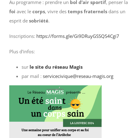
Au programme : prendre un
bol d’air sportif
, penser la
foi
avec le
corps
, vivre des
temps fraternels
dans un
esprit de
sobriété
.
Inscriptions:
https://forms.gle/Gi9DRuyGSSQS4Cgi7
Plus d'infos:
sur
le site du réseau Magis
par mail :
servicecivique@reseau-magis.org