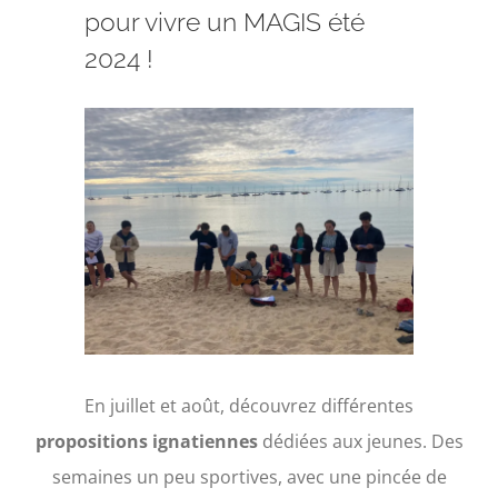
Faire un don
pour vivre un MAGIS été
2024 !
Magis Paris
Voir
Cowork Magis
l'image
agrandie
JRS France
Réseau Magis
Rechercher
En juillet et août, découvrez différentes
propositions ignatiennes
dédiées aux jeunes. Des
semaines un peu sportives, avec une pincée de