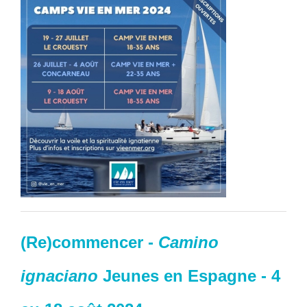
(Re)commencer
-
Camino
ignaciano
Jeunes en Espagne
-
4