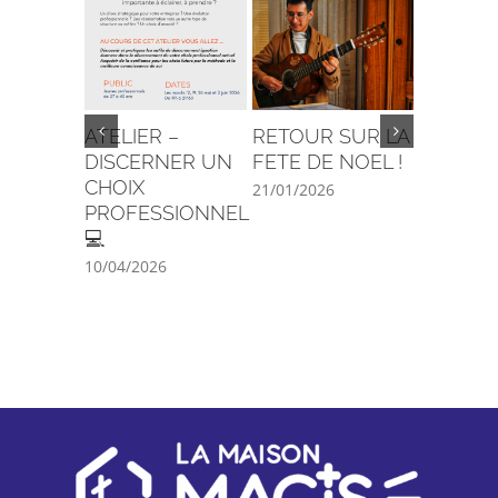
ATELIER –
RETOUR SUR LA
C’est la 
DISCERNER UN
FETE DE NOEL !
29/08/202
CHOIX
21/01/2026
PROFESSIONNEL
💻
10/04/2026