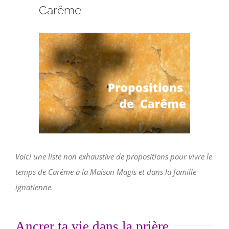
Faire un don
Carême
Magis Paris
Voir
l'image
Cowork Magis
agrandie
JRS France
Réseau Magis
Voici une liste non exhaustive de propositions pour vivre le
Rechercher
temps de Carême à la Maison Magis et dans la famille
ignatienne.
Ancrer ta vie dans la prière