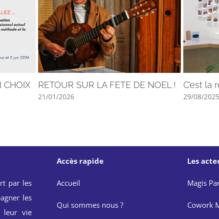
N CHOIX
RETOUR SUR LA FETE DE NOEL !
C’est la 
21/01/2026
29/08/202
Accès rapide
Les acte
rt par les
Accueil
Magis Par
agner les
Qui sommes nous ?
Cowork M
 leur vie