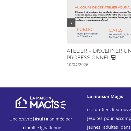
ATELIER – DISCERNER U
PROFESSIONNEL 💻
10/04/2026
La maison Magis
est un tiers-lieu ouve
Jésuites pour accomp
Une œuvre
Jésuite
animée par
jeunes adultes dans
la famille ignatienne