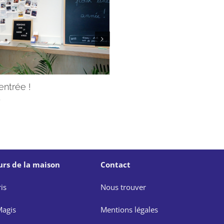
rentrée !
Servir avec les Jésuites, 
pas toi !
5
29/07/2025
urs de la maison
Contact
is
Nous trouver
agis
Mentions légales