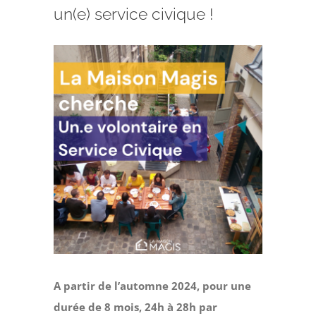
Faire un don
un(e) service civique !
Magis Paris
Voir
l'image
Cowork Magis
agrandie
JRS France
Réseau Magis
Rechercher
A partir de l’automne 2024, pour une
durée de 8 mois, 24h à 28h par