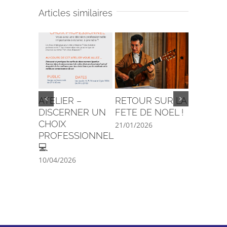
Articles similaires
ATELIER –
RETOUR SUR LA
C’est la 
DISCERNER UN
FETE DE NOEL !
29/08/202
CHOIX
21/01/2026
PROFESSIONNEL
💻
10/04/2026