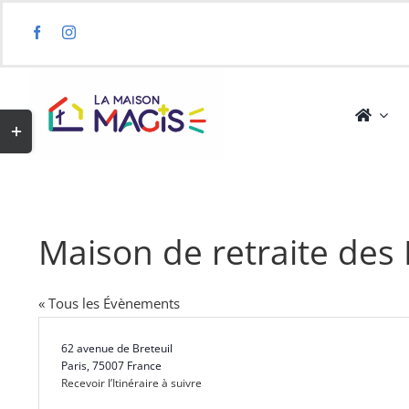
Skip
to
content
Toggle
Sliding
Bar
Area
Maison de retraite des
« Tous les Évènements
Adresse
62 avenue de Breteuil
Paris
,
75007
France
Recevoir l’Itinéraire à suivre