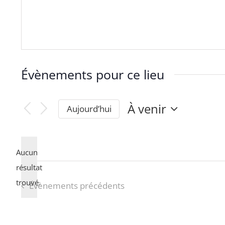
Évènements pour ce lieu
À venir
Aujourd’hui
Sélectionnez
une
date.
Aucun
résultat
Notice
trouvé.
Évènements
précédents