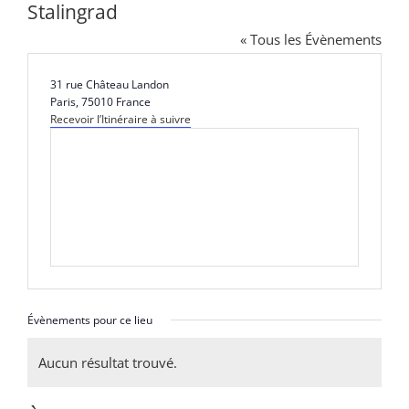
Faire un don
Stalingrad
« Tous les Évènements
Magis Paris
Adresse
31 rue Château Landon
Paris
,
75010
France
Cowork Magis
Recevoir l’Itinéraire à suivre
JRS France
Réseau Magis
Rechercher
Évènements pour ce lieu
Aucun résultat trouvé.
Notice