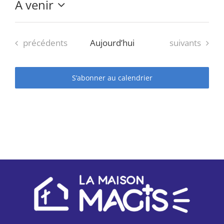
À venir
Sélectionnez
une
date.
Évènements
Évènements
précédents
Aujourd’hui
suivants
S’abonner au calendrier