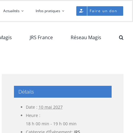
Actualités
Infos pratiques
Faire un don
Magis
JRS France
Réseau Magis
Détails
Date :
10 mai 2027
Heure :
18 h 00 min - 19 h 00 min
Catégorie d’Évènement:
JRS