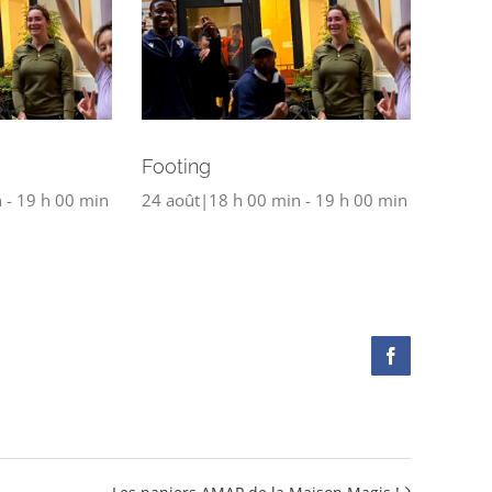
Footing
n
-
19 h 00 min
24 août|18 h 00 min
-
19 h 00 min
Facebook