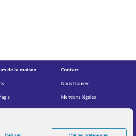
urs de la maison
Contact
is
Nous trouver
agis
Mentions légales
e
Politique de confidentialité
agis
Lutte contre les abus dans
l’Église
Refuser
Voir les préférences