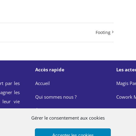
Footing
Accès rapide
Les acte
rt par les
Accueil
Magis Par
agner les
Qui sommes nous ?
Cowork M
 leur vie
onnelle et
Événements
JRS Franc
Gérer le consentement aux cookies
de Saint
Actualités
Réseau M
Accepter les cookies