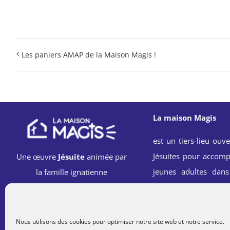
Les paniers AMAP de la Maison Magis !
La maison Magis
est un tiers-lieu ouve
Jésuites pour accomp
Une œuvre
Jésuite
animée par
jeunes adultes dans
la famille ignatienne
spirituelle, professi
sociale à l’école 
Ignace.
Nous utilisons des cookies pour optimiser notre site web et notre service.