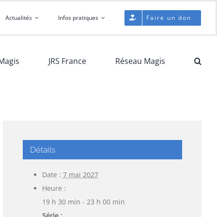
Actualités
Infos pratiques
Faire un don
Magis
JRS France
Réseau Magis
Détails
Date :
7 mai 2027
Heure :
19 h 30 min - 23 h 00 min
Série :