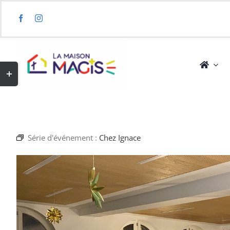
Skip
to
content
Toggle
Sliding
Bar
Area
Série d'événement :
Chez Ignace