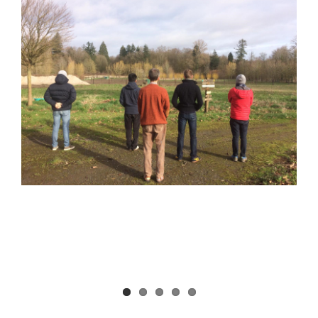
Faire un don
Magis Paris
Cowork Magis
JRS France
Réseau Magis
Rechercher