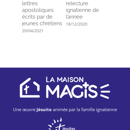
lettres
relecture
novembr
apostoliques
ignatienne de
par Paul
écrits par de
l’année
Audrey
jeunes chrétiens
18/12/2020
08/11/202
20/04/2021
Une œuvre
Jésuite
animée par la famille ignatienne