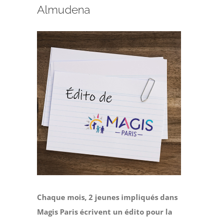
Faire un don
Almudena
Magis Paris
Voir
l'image
Cowork Magis
agrandie
JRS France
Réseau Magis
Rechercher
Chaque mois, 2 jeunes impliqués dans
Magis Paris écrivent un édito pour la