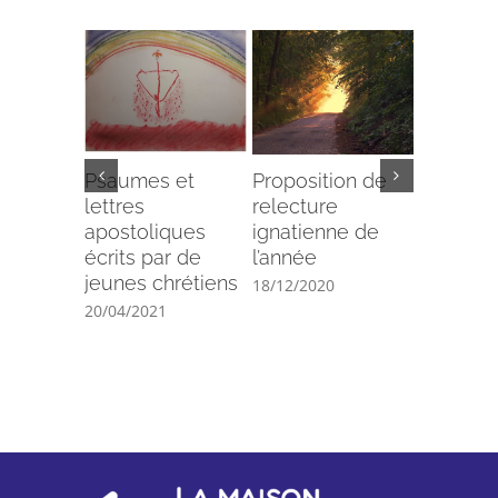
Psaumes et
Proposition de
Edito de
lettres
relecture
novembr
apostoliques
ignatienne de
par Paul
écrits par de
l’année
Audrey
jeunes chrétiens
18/12/2020
08/11/202
20/04/2021