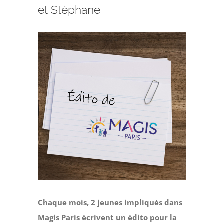
Faire un don
et Stéphane
Magis Paris
Voir
l'image
Cowork Magis
agrandie
JRS France
Réseau Magis
Rechercher
Chaque mois, 2 jeunes impliqués dans
Magis Paris écrivent un édito pour la