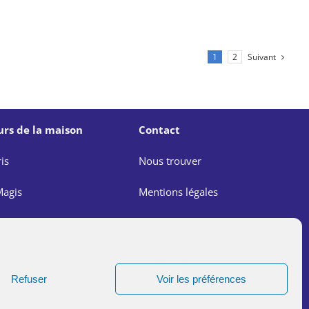
Suivant
1
2
urs de la maison
Contact
is
Nous trouver
agis
Mentions légales
e
Politique de confidentialité
agis
Lutte contre les abus dans
l’Église
Refuser
Voir les préférences
Un site réalisé par
ACCK