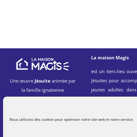
La maison Magis
est un tiers-lieu ouve
Jésuites pour accomp
Une œuvre
Jésuite
animée par
jeunes adultes dans
la famille ignatienne
spirituelle, professi
sociale à l’école 
Ignace.
Nous utilisons des cookies pour optimiser notre site web et notre service.