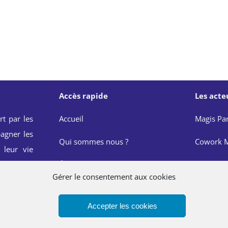
Accès rapide
Les acte
rt par les
Accueil
Magis Par
agner les
Qui sommes nous ?
Cowork M
 leur vie
onnelle et
Événements
JRS Franc
Gérer le consentement aux cookies
de Saint
Actualités
Réseau M
Accepter les cookies
Infos pratiques