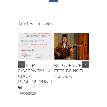
Articles similaires
ATELIER –
RETOUR SUR LA
C’est la 
DISCERNER UN
FETE DE NOEL !
29/08/202
CHOIX
21/01/2026
PROFESSIONNEL
💻
10/04/2026