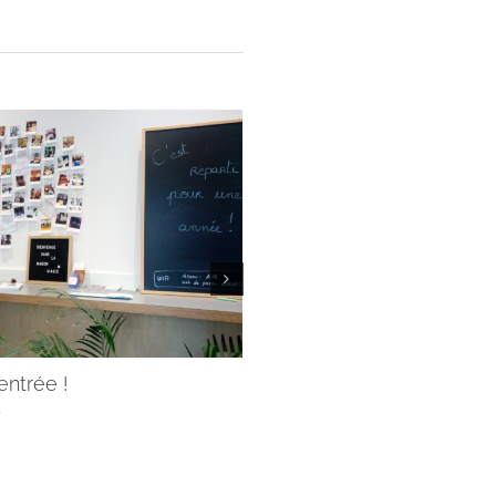
rentrée !
Servir avec les Jésuites, 
pas toi !
5
29/07/2025