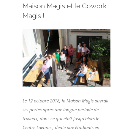
Faire un don
Maison Magis et le Cowork
Magis !
Magis Paris
Voir
Cowork Magis
l'image
agrandie
JRS France
Réseau Magis
Rechercher
Le 12 octobre 2018, la Maison Magis ouvrait
ses portes après une longue période de
travaux, dans ce qui était jusqu’alors le
Centre Laennec, dédié aux étudiants en