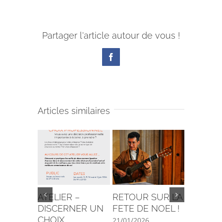
Partager l'article autour de vous !
Facebook
Articles similaires
ATELIER –
RETOUR SUR LA
C’est la 
DISCERNER UN
FETE DE NOEL !
29/08/202
CHOIX
21/01/2026