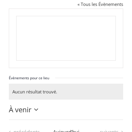
Faire un don
« Tous les Évènements
Magis Paris
Cowork Magis
JRS France
Réseau Magis
Évènements pour ce lieu
Aucun résultat trouvé.
Rechercher
Notice
À venir
Sélectionnez
une
Évènements
Évènements
précédents
Aujourd’hui
suivants