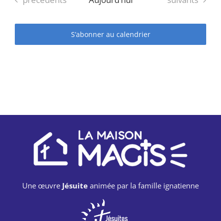
date.
S’abonner au calendrier
Une œuvre
Jésuite
animée par la famille ignatienne