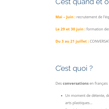
C’est quand et o
Mai – Juin
:
recrutement de l’é
Le 29 et 30 juin :
formation de
Du 3 au 21 juillet
:
CONVERSATIO
C’est quoi ?
Des
conversations
en français
Un moment de détente, de 
arts plastiques…