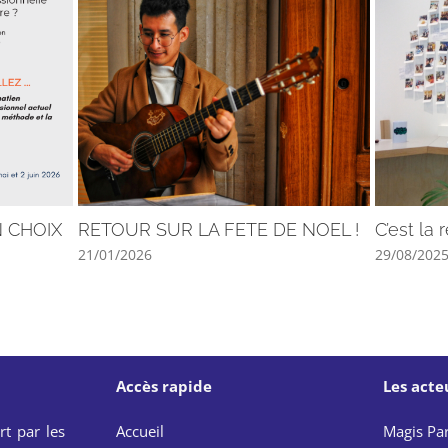
N CHOIX
RETOUR SUR LA FETE DE NOEL !
C’est la 
21/01/2026
29/08/202
Accès rapide
Les acte
rt par les
Accueil
Magis Par