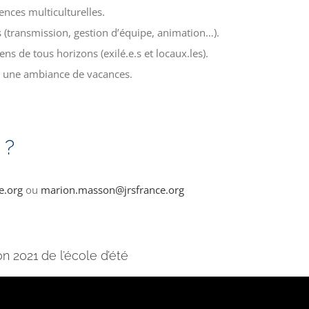
nces multiculturelles.
(transmission, gestion d’équipe, animation…).
ns de tous horizons (exilé.e.s et locaux.les).
s une ambiance de vacances.
 ?
e.org
ou
marion.masson@jrsfrance.org
on 2021 de l’école d’été