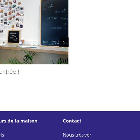
rentrée !
Servir avec les Jésuites, 
pas toi !
5
29/07/2025
urs de la maison
Contact
is
Nous trouver