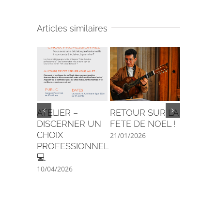
Articles similaires
ATELIER –
RETOUR SUR LA
C’est la 
DISCERNER UN
FETE DE NOEL !
29/08/202
CHOIX
21/01/2026
PROFESSIONNEL
💻
10/04/2026