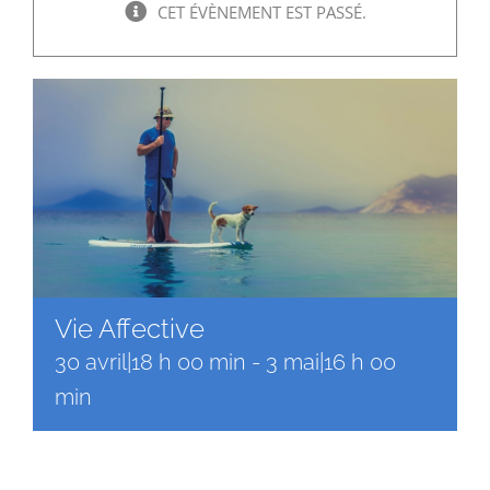
Faire un don
CET ÉVÈNEMENT EST PASSÉ.
Magis Paris
Cowork Magis
JRS France
Réseau Magis
Vie Affective
Rechercher
30 avril|18 h 00 min
-
3 mai|16 h 00
min