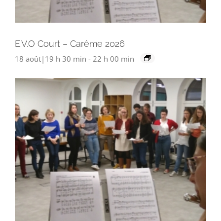
E.V.O Court – Carême 2026
18 août|19 h 30 min
-
22 h 00 min