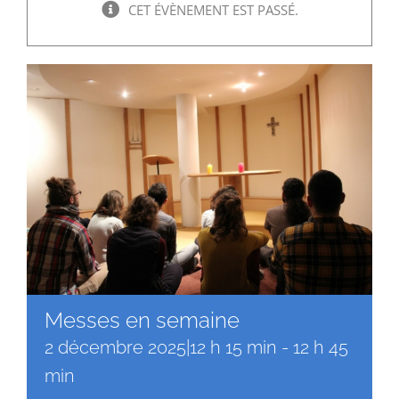
Faire un don
CET ÉVÈNEMENT EST PASSÉ.
Magis Paris
Cowork Magis
JRS France
Réseau Magis
Rechercher
Messes en semaine
2 décembre 2025|12 h 15 min
-
12 h 45
min