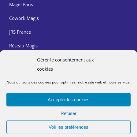
Magis Paris
Cowork Magis
JRS France
Réseau Magis
Gérer le consentement aux
Contact
cookies
Nous trouver
Nous utilisons des cookies pour optimiser notre site web et notre service.
Mentions légales
Accepter les cookies
Politique de confidentialité
Refuser
Lutte contre les abus dans l’Église
Voir les préférences
Un site réalisé par
ACCK