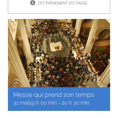
Faire un don
CET ÉVÈNEMENT EST PASSÉ.
Magis Paris
Cowork Magis
JRS France
Réseau Magis
Rechercher
Messe qui prend son temps
31 mai|19 h 00 min
-
20 h 30 min