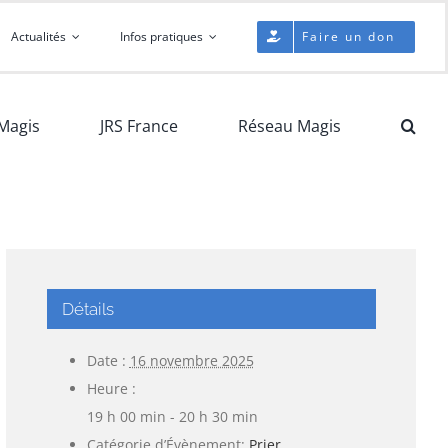
Actualités
Infos pratiques
Faire un don
Magis
JRS France
Réseau Magis
Détails
Date :
16 novembre 2025
Heure :
19 h 00 min - 20 h 30 min
Catégorie d’Évènement:
Prier