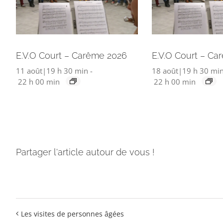
E.V.O Court – Carême 2026
E.V.O Court – Ca
11 août|19 h 30 min
-
18 août|19 h 30 mi
22 h 00 min
22 h 00 min
Partager l'article autour de vous !
Les visites de personnes âgées