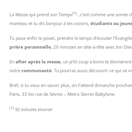
(1)
La Messe qui prend son Temps
…c’est comme une soirée ch
manteau et tu dis bonjour à tes voisins,
étudiants ou jeun
Tu peux enfin te poser, prendre le temps d’écouter l’Evangi
prière personnelle
, 20 minutes en tête-à-tête avec ton Die
En
after
après la messe
, un p’tit coup à boire te donneront
notre
communauté
. Tu pourras aussi découvrir ce qui se v
Bref, si tu veux en savoir plus, on t’attend dimanche procha
Paris, 33 bis rue de Sèvres – Metro Sèvres Babylone.
(1)
92 minutes environ