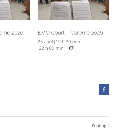
rême 2026
E.V.O Court – Carême 2026
n
-
25 août|19 h 30 min
-
22 h 00 min
Facebook
Footing