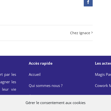
Facebook
Chez Ignace
Accès rapide
Les acte
rt par les
Accueil
Magis Par
agner les
Qui sommes nous ?
Cowork M
 leur vie
onnelle et
Événements
JRS Franc
Gérer le consentement aux cookies
de Saint
Actualités
Réseau M