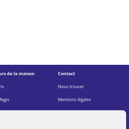
urs de la maison
Contact
is
Nous trouver
agis
Mentions légales
e
Politique de confidentialité
agis
Lutte contre les abus dans