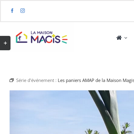
Skip
to
content
Toggle
Sliding
Bar
Area
Série d'événement :
Les paniers AMAP de la Maison Magis