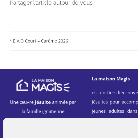
Partager l'article autour de vous !
E.V.O Court – Carême 2026
La maison Magis
est un tiers-lieu ouve
Jésuites pour accomp
Une œuvre
Jésuite
animée par
jeunes adultes dans
la famille ignatienne
spirituelle, professi
sociale à l’école 