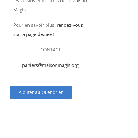
les voisins et les amis de la Maison
Magis.
Pour en savoir plus,
rendez-vous
sur la page dédiée
!
CONTACT
paniers@maisonmagis.org
Ajouter au calendrier