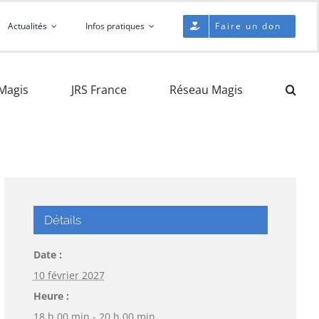
Actualités
Infos pratiques
Faire un don
Magis
JRS France
Réseau Magis
Détails
Date :
10 février 2027
Heure :
18 h 00 min - 20 h 00 min