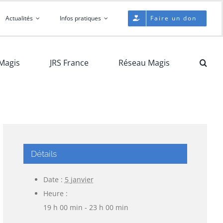
Actualités
Infos pratiques
Faire un don
Magis
JRS France
Réseau Magis
Détails
Date :
5 janvier
Heure :
19 h 00 min - 23 h 00 min