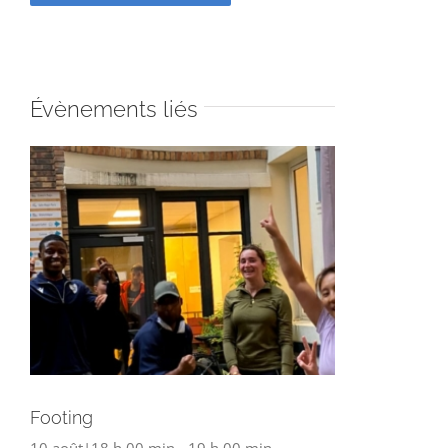
Évènements liés
Footing
10 août|18 h 00 min
-
19 h 00 min