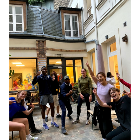
Faire un don
Magis Paris
Cowork Magis
JRS France
Réseau Magis
Rechercher