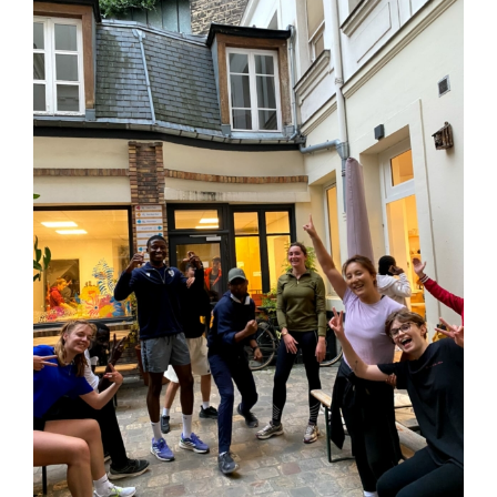
Faire un don
Magis Paris
Cowork Magis
JRS France
Réseau Magis
Rechercher