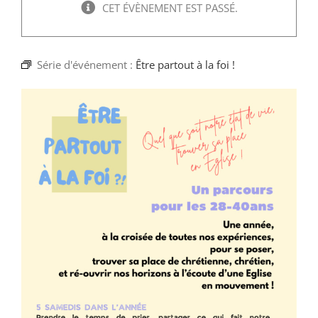
Faire un don
CET ÉVÈNEMENT EST PASSÉ.
Magis Paris
Série d'événement :
Être partout à la foi !
Cowork Magis
JRS France
Réseau Magis
Rechercher