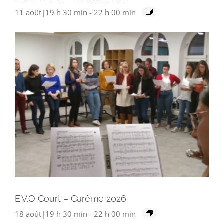
11 août|19 h 30 min
-
22 h 00 min
E.V.O Court – Carême 2026
18 août|19 h 30 min
-
22 h 00 min