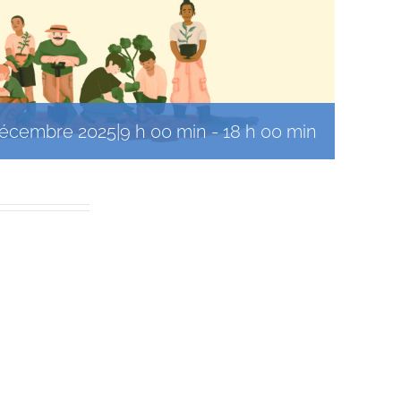
décembre 2025|9 h 00 min
-
18 h 00 min