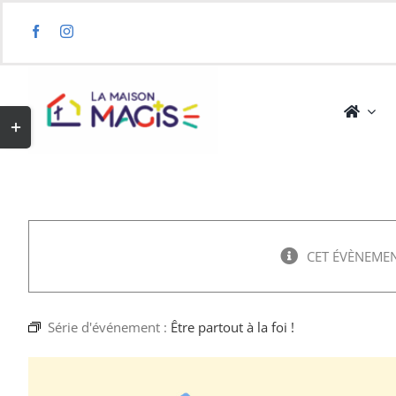
Skip
to
content
Toggle
Sliding
Bar
Area
CET ÉVÈNEMEN
Série d'événement :
Être partout à la foi !