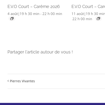
E.V.O Court – Carême 2026
E.V.O Court – Ca
4 août|19 h 30 min
-
22 h 00 min
11 août|19 h 30 mi
22 h 00 min
Partager l'article autour de vous !
Pierres Vivantes