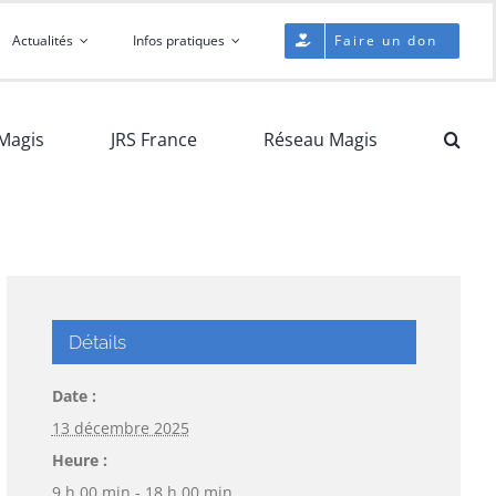
Actualités
Infos pratiques
Faire un don
Magis
JRS France
Réseau Magis
Détails
Date :
13 décembre 2025
Heure :
9 h 00 min - 18 h 00 min