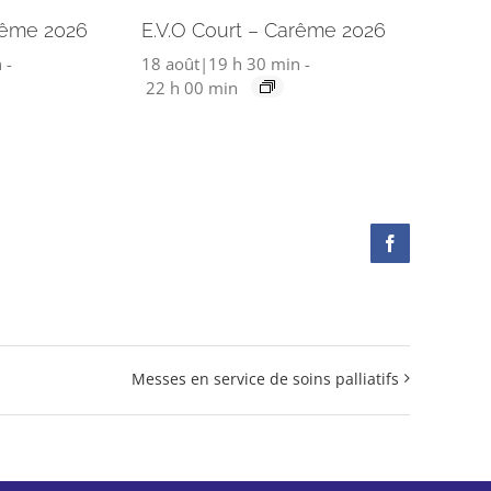
rême 2026
E.V.O Court – Carême 2026
n
-
18 août|19 h 30 min
-
22 h 00 min
Facebook
Messes en service de soins palliatifs