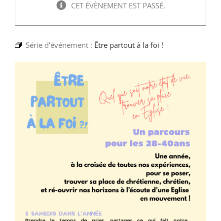
Faire un don
CET ÉVÈNEMENT EST PASSÉ.
Magis Paris
Série d'événement :
Être partout à la foi !
Cowork Magis
JRS France
Réseau Magis
Rechercher