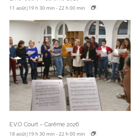
11 août|19 h 30 min
-
22 h 00 min
E.V.O Court – Carême 2026
18 août|19 h 30 min
-
22 h 00 min