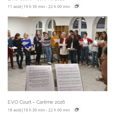
11 août|19 h 30 min
-
22 h 00 min
E.V.O Court – Carême 2026
18 août|19 h 30 min
-
22 h 00 min