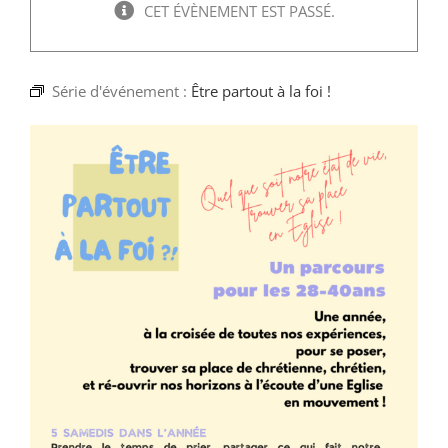
Faire un don
CET ÉVÈNEMENT EST PASSÉ.
Magis Paris
Série d'événement :
Être partout à la foi !
Cowork Magis
JRS France
Réseau Magis
Rechercher