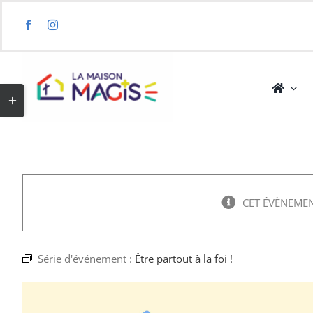
Skip
to
content
Toggle
Sliding
Bar
Area
CET ÉVÈNEMEN
Série d'événement :
Être partout à la foi !