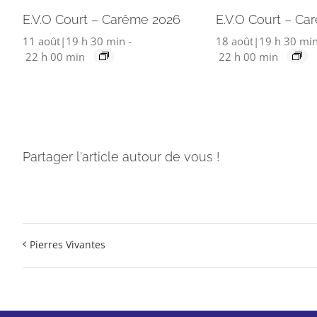
E.V.O Court – Carême 2026
E.V.O Court – Ca
11 août|19 h 30 min
-
18 août|19 h 30 mi
22 h 00 min
22 h 00 min
Partager l'article autour de vous !
Pierres Vivantes