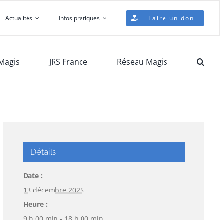
Actualités
Infos pratiques
Faire un don
Magis
JRS France
Réseau Magis
Détails
Date :
13 décembre 2025
Heure :
9 h 00 min - 18 h 00 min