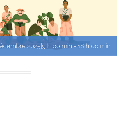
décembre 2025|9 h 00 min
-
18 h 00 min