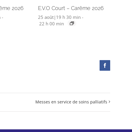
rême 2026
E.V.O Court – Carême 2026
n
-
25 août|19 h 30 min
-
22 h 00 min
Facebook
Messes en service de soins palliatifs