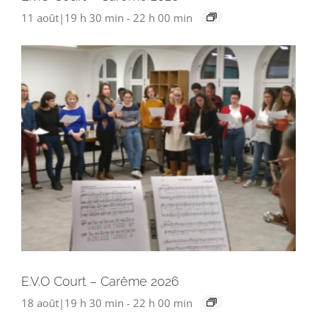
11 août|19 h 30 min
-
22 h 00 min
E.V.O Court – Carême 2026
18 août|19 h 30 min
-
22 h 00 min