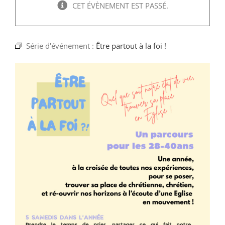
Faire un don
CET ÉVÈNEMENT EST PASSÉ.
Magis Paris
Série d'événement :
Être partout à la foi !
Cowork Magis
JRS France
Réseau Magis
Rechercher