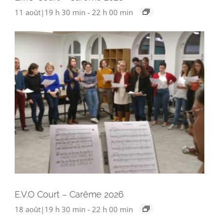
11 août|19 h 30 min
-
22 h 00 min
E.V.O Court – Carême 2026
18 août|19 h 30 min
-
22 h 00 min