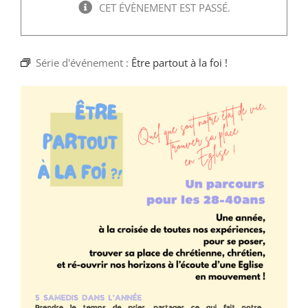
Faire un don
CET ÉVÈNEMENT EST PASSÉ.
Magis Paris
Série d'événement :
Être partout à la foi !
Cowork Magis
JRS France
Réseau Magis
Rechercher