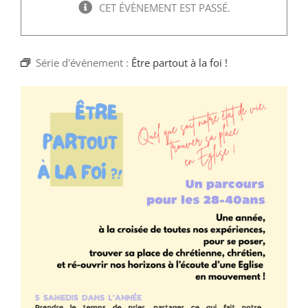
Faire un don
CET ÉVÈNEMENT EST PASSÉ.
Magis Paris
Série d'événement :
Être partout à la foi !
Cowork Magis
JRS France
Réseau Magis
Rechercher