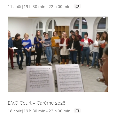
11 août|19 h 30 min
-
22 h 00 min
E.V.O Court – Carême 2026
18 août|19 h 30 min
-
22 h 00 min