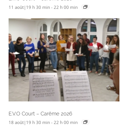
11 août|19 h 30 min
-
22 h 00 min
E.V.O Court – Carême 2026
18 août|19 h 30 min
-
22 h 00 min