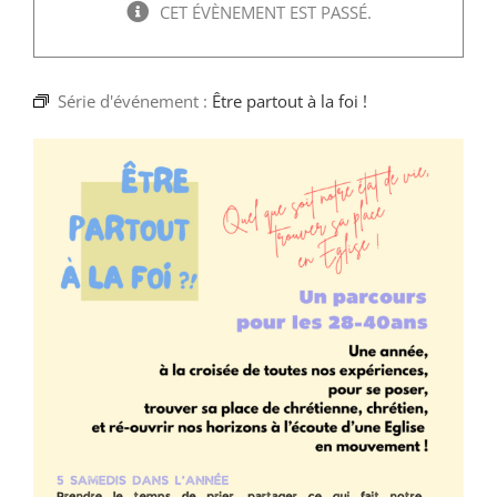
Faire un don
CET ÉVÈNEMENT EST PASSÉ.
Magis Paris
Série d'événement :
Être partout à la foi !
Cowork Magis
JRS France
Réseau Magis
Rechercher