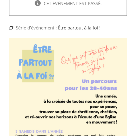
Faire un don
CET ÉVÈNEMENT EST PASSÉ.
Magis Paris
Série d'événement :
Être partout à la foi !
Cowork Magis
JRS France
Réseau Magis
Rechercher