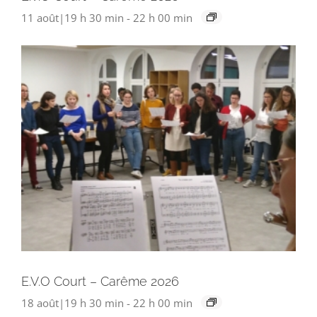
11 août|19 h 30 min
-
22 h 00 min
E.V.O Court – Carême 2026
18 août|19 h 30 min
-
22 h 00 min