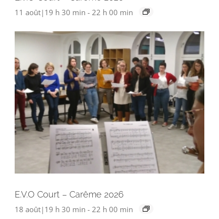
11 août|19 h 30 min
-
22 h 00 min
E.V.O Court – Carême 2026
18 août|19 h 30 min
-
22 h 00 min