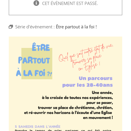
Faire un don
CET ÉVÈNEMENT EST PASSÉ.
Magis Paris
Série d'événement :
Être partout à la foi !
Cowork Magis
JRS France
Réseau Magis
Rechercher