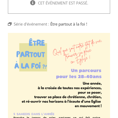
Faire un don
CET ÉVÈNEMENT EST PASSÉ.
Magis Paris
Série d'événement :
Être partout à la foi !
Cowork Magis
JRS France
Réseau Magis
Rechercher