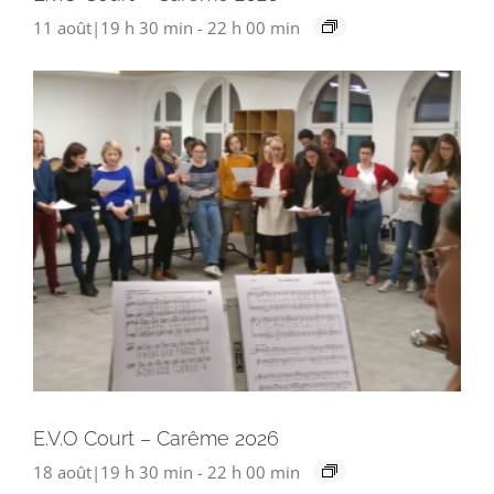
11 août|19 h 30 min
-
22 h 00 min
E.V.O Court – Carême 2026
18 août|19 h 30 min
-
22 h 00 min