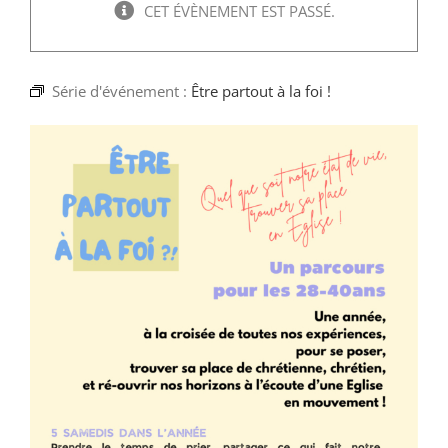
Faire un don
CET ÉVÈNEMENT EST PASSÉ.
Magis Paris
Série d'événement :
Être partout à la foi !
Cowork Magis
JRS France
Réseau Magis
Rechercher