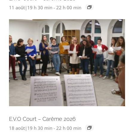
11 août|19 h 30 min
-
22 h 00 min
E.V.O Court – Carême 2026
18 août|19 h 30 min
-
22 h 00 min