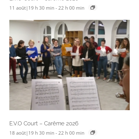
11 août|19 h 30 min
-
22 h 00 min
E.V.O Court – Carême 2026
18 août|19 h 30 min
-
22 h 00 min