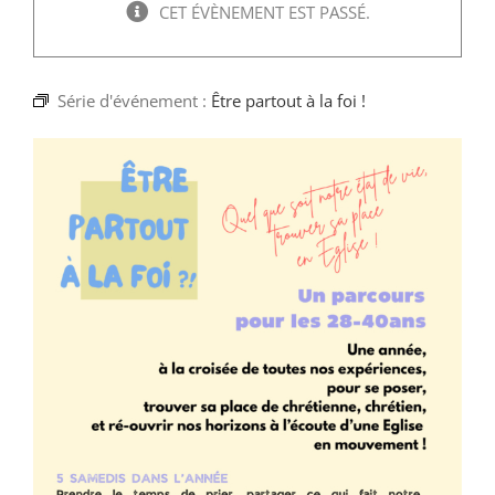
Faire un don
CET ÉVÈNEMENT EST PASSÉ.
Magis Paris
Série d'événement :
Être partout à la foi !
Cowork Magis
JRS France
Réseau Magis
Rechercher