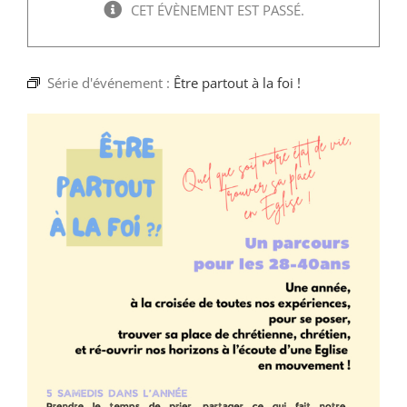
Faire un don
CET ÉVÈNEMENT EST PASSÉ.
Magis Paris
Série d'événement :
Être partout à la foi !
Cowork Magis
JRS France
Réseau Magis
Rechercher