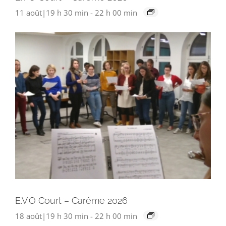
11 août|19 h 30 min
-
22 h 00 min
E.V.O Court – Carême 2026
18 août|19 h 30 min
-
22 h 00 min