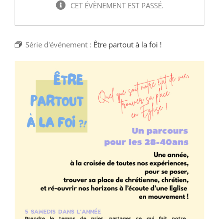
Faire un don
CET ÉVÈNEMENT EST PASSÉ.
Magis Paris
Série d'événement :
Être partout à la foi !
Cowork Magis
JRS France
Réseau Magis
Rechercher