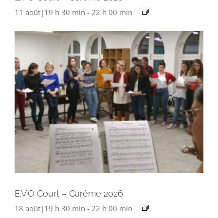
11 août|19 h 30 min
-
22 h 00 min
E.V.O Court – Carême 2026
18 août|19 h 30 min
-
22 h 00 min