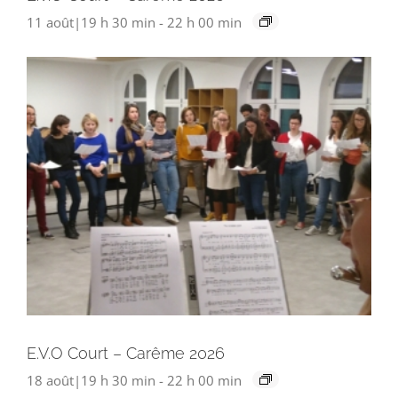
11 août|19 h 30 min
-
22 h 00 min
E.V.O Court – Carême 2026
18 août|19 h 30 min
-
22 h 00 min