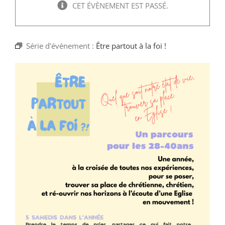
Faire un don
CET ÉVÈNEMENT EST PASSÉ.
Magis Paris
Série d'événement :
Être partout à la foi !
Cowork Magis
JRS France
Réseau Magis
Rechercher