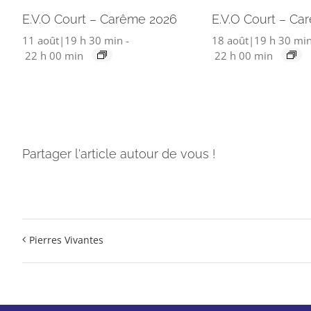
E.V.O Court – Carême 2026
E.V.O Court – Ca
11 août|19 h 30 min
-
18 août|19 h 30 mi
22 h 00 min
22 h 00 min
Partager l'article autour de vous !
Pierres Vivantes