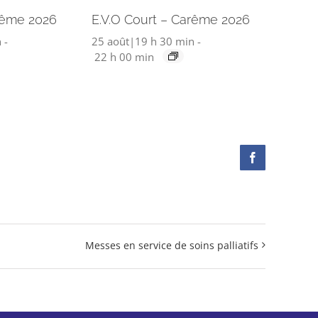
rême 2026
E.V.O Court – Carême 2026
n
-
25 août|19 h 30 min
-
22 h 00 min
Facebook
Messes en service de soins palliatifs