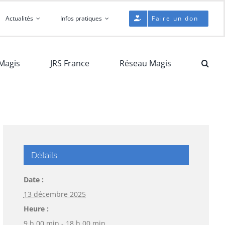
Actualités
Infos pratiques
Faire un don
Magis
JRS France
Réseau Magis
Détails
Date :
13 décembre 2025
Heure :
9 h 00 min - 18 h 00 min