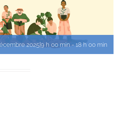
décembre 2025|9 h 00 min
-
18 h 00 min