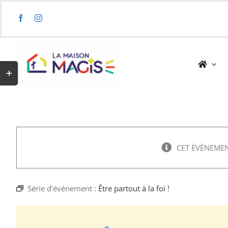
Skip
to
content
Toggle
Sliding
Bar
Area
CET ÉVÈNEMEN
Série d'événement :
Être partout à la foi !