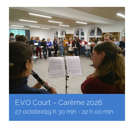
Faire un don
Magis Paris
Cowork Magis
JRS France
Réseau Magis
Rechercher
E.V.O Court – Carême 2026
27 octobre|19 h 30 min
-
22 h 00 min