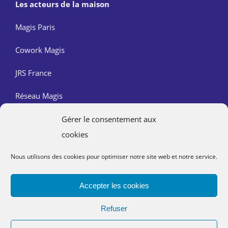
Les acteurs de la maison
Magis Paris
Cowork Magis
JRS France
Réseau Magis
Gérer le consentement aux
Contact
cookies
Nous trouver
Nous utilisons des cookies pour optimiser notre site web et notre service.
Mentions légales
Accepter les cookies
Politique de confidentialité
Refuser
Lutte contre les abus dans l’Église