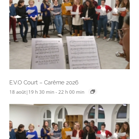
E.V.O Court – Carême 2026
18 août|19 h 30 min
-
22 h 00 min