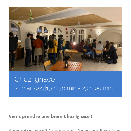
Faire un don
Magis Paris
Cowork Magis
JRS France
Réseau Magis
Chez Ignace
21 mai 2027|19 h 30 min
-
23 h 00 min
Rechercher
Viens prendre une bière Chez Ignace !
Autour d’un verre ? Avec des amis ? Viens profiter d’une