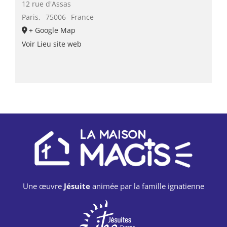
12 rue d'Assas
Paris
,
75006
France
+ Google Map
Voir Lieu site web
Une œuvre
Jésuite
animée par la famille ignatienne